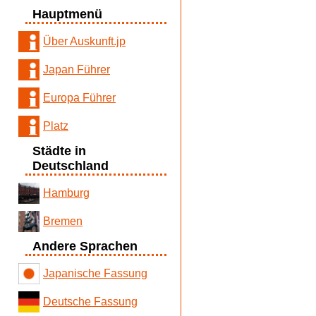
Hauptmenü
Über Auskunft.jp
Japan Führer
Europa Führer
Platz
Städte in
Deutschland
Hamburg
Bremen
Andere Sprachen
Japanische Fassung
Deutsche Fassung